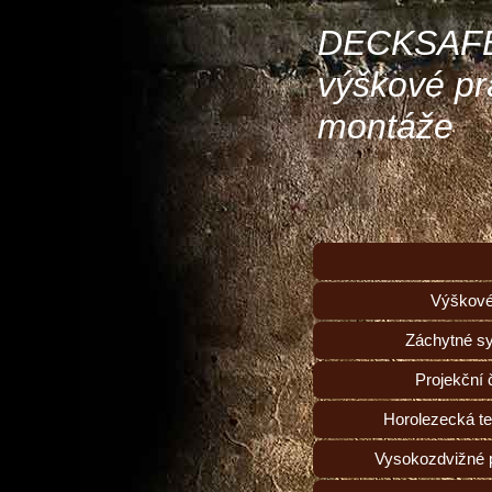
DECKSAFE
výškové pr
montáže
Výškové
Záchytné s
Projekční 
Horolezecká t
Vysokozdvižné 