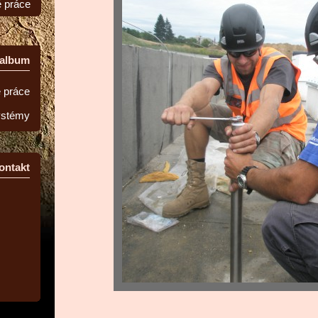
é práce
oalbum
 práce
ystémy
ontakt