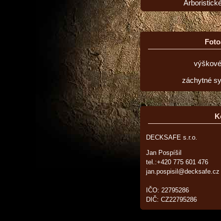
Arboristick
Fot
výškové
záchytné s
K
DECKSAFE s.r.o.
Jan Pospíšil
tel.:+420 775 601 476
jan.pospisil@decksafe.cz
IČO: 22795286
DIČ: CZ22795286