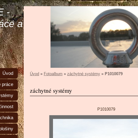
 -
áce a
Úvod
Úvod
»
Fotoalbum
»
záchytné systémy
»
P1010079
 práce
záchytné systémy
ystémy
činnost
P1010079
echnika
plošiny