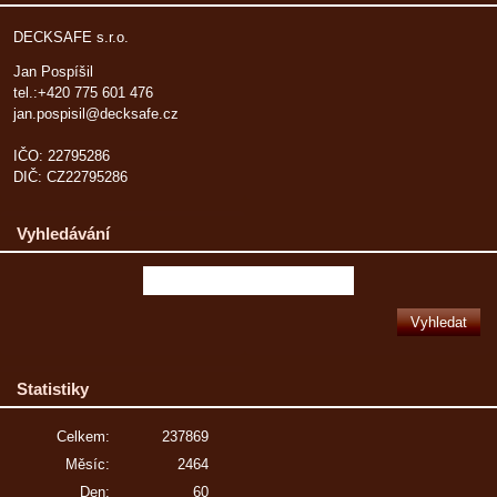
DECKSAFE s.r.o.
Jan Pospíšil
tel.:+420 775 601 476
jan.pospisil@decksafe.cz
IČO: 22795286
DIČ: CZ22795286
Vyhledávání
Statistiky
Celkem:
237869
Měsíc:
2464
Den:
60