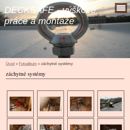
DECKSAFE - výškové
práce a montáže
Úvod
»
Fotoalbum
»
záchytné systémy
záchytné systémy